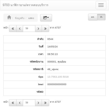
9703 นาฬิกายาม/ตรวจสอบบริการ
Toggle
navigat
en
th
ข้อมูลดิบ
แสดง
หน้า
จาก 4737
ลำดับ
6544
วันที่
14/05/24
เวลา
08:50:13
รหัสพนักงาน
000001, คุณอ้อม
รหัสสถานี
48_vijomc
Gps
13.7563,100.5018
Imei
0000000000000
รหัสID
หน้า
จาก 4737