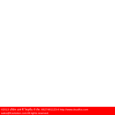
©2013 บริษัท เอฟ ซี โซลูชั่น จำกัด. 6627461123-4 http://www.cloudfcs.com
sales@fcsolution.com All rights reserved.