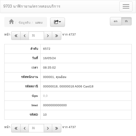
9703 นาฬิกายาม/ตรวจสอบบริการ
Toggle
navigat
en
th
ข้อมูลดิบ
แสดง
หน้า
จาก 4737
ลำดับ
6572
วันที่
16/05/24
เวลา
08:35:02
รหัสพนักงาน
000001, คุณอ้อม
รหัสสถานี
00000018, 00000018 A006 Card18
Gps
0,0
Imei
0000000000000
รหัสID
10
หน้า
จาก 4737