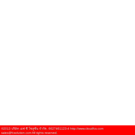
©2013 บริษัท เอฟ ซี โซลูชั่น จำกัด. 6627461123-4 http://www.cloudfcs.com
sales@fcsolution.com All rights reserved.