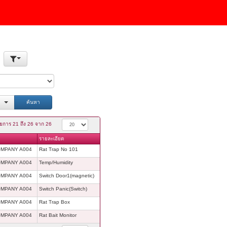
ค้นหา
ยการ 21 ถึง 26 จาก 26
รายละเอียด
OMPANY A004
Rat Trap No 101
OMPANY A004
Temp/Humidity
OMPANY A004
Switch Door1(magnetic)
OMPANY A004
Switch Panic(Switch)
OMPANY A004
Rat Trap Box
OMPANY A004
Rat Bait Monitor