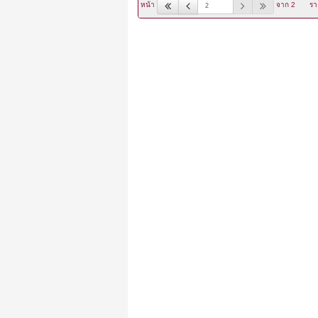
หน้า
จาก 2
รา